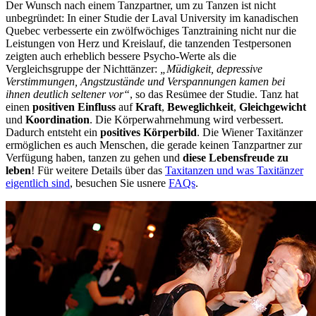
Der Wunsch nach einem Tanzpartner, um zu Tanzen ist nicht
unbegründet: In einer Studie der Laval University im kanadischen
Quebec verbesserte ein zwölfwöchiges Tanztraining nicht nur die
Leistungen von Herz und Kreislauf, die tanzenden Testpersonen
zeigten auch erheblich bessere Psycho-Werte als die
Vergleichsgruppe der Nichttänzer:
„Müdigkeit, depressive
Verstimmungen, Angstzustände und Verspannungen kamen bei
ihnen deutlich seltener vor“
, so das Resümee der Studie. Tanz hat
einen
positiven Einfluss
auf
Kraft
,
Beweglichkeit
,
Gleichgewicht
und
Koordination
. Die Körperwahrnehmung wird verbessert.
Dadurch entsteht ein
positives Körperbild
. Die Wiener Taxitänzer
ermöglichen es auch Menschen, die gerade keinen Tanzpartner zur
Verfügung haben, tanzen zu gehen und
diese Lebensfreude zu
leben
! Für weitere Details über das
Taxitanzen und was Taxitänzer
eigentlich sind
, besuchen Sie usnere
FAQs
.