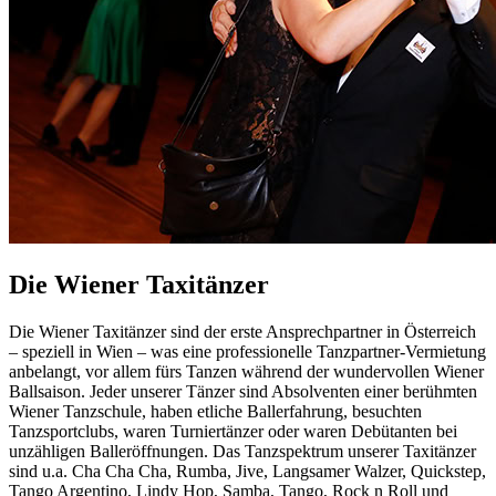
Die Wiener Taxitänzer
Die Wiener Taxitänzer sind der erste Ansprechpartner in Österreich
– speziell in Wien – was eine professionelle Tanzpartner-Vermietung
anbelangt, vor allem fürs Tanzen während der wundervollen Wiener
Ballsaison. Jeder unserer Tänzer sind Absolventen einer berühmten
Wiener Tanzschule, haben etliche Ballerfahrung, besuchten
Tanzsportclubs, waren Turniertänzer oder waren Debütanten bei
unzähligen Balleröffnungen. Das Tanzspektrum unserer Taxitänzer
sind u.a. Cha Cha Cha, Rumba, Jive, Langsamer Walzer, Quickstep,
Tango Argentino, Lindy Hop, Samba, Tango, Rock n Roll und